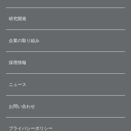
会社概要
研究開発
企業理念
企業の取り組み
沿革
採用情報
ニュース
お問い合わせ
プライバシーポリシー