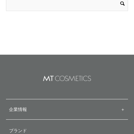
企業情報
＋
代表メッセージ
ブランド