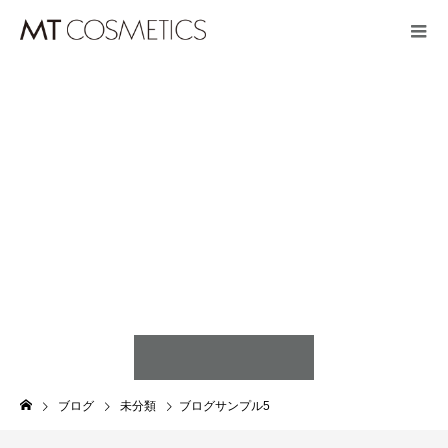
ブログ
未分類
ブログサンプル5