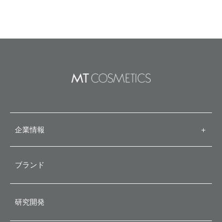
MT クレンジング・ジェルが
MT コアパックが銅賞受賞
企業情報
＋
1位受賞
25ans ビューティ・メダリスト大賞
代表メッセージ
2024 スキンケア部門にてMT コア
MT クレンジング・ジェルがLIPSベ
ブランド
パックがブロンズメダルを受賞しま
ストコスメ2024 クレンジングジェ
した。
ル部門にて、1位を受賞しました。
会社概要
研究開発
商品詳細はこちら
商品詳細はこちら
企業理念