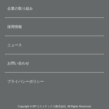
企業の取り組み
沿革
採用情報
ニュース
お問い合わせ
MT コントアB クリームがブ
MT クレンジング・ジェルが
ロンズメダル受賞
3位受賞
プライバシーポリシー
25ans ビューティ・メダリスト大賞
MT クレンジング・ジェルがLIPSベ
2023 スキンケア部門にてMT コン
ストコスメ2023 クレンジングジェ
トアB クリームがブロンズメダルを
ル部門にて、3位を受賞しました。
受賞しました。
商品詳細はこちら
Copyright © MTコスメティクス株式会社. All Rights Reserved.