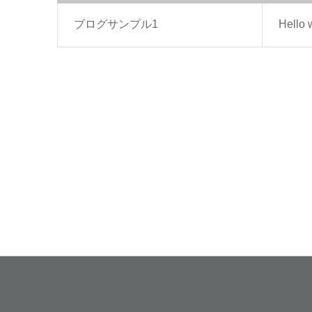
ブログサンプル1
Hello 