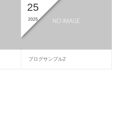
25
2025
ブログサンプル2