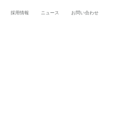
採用情報
ニュース
お問い合わせ