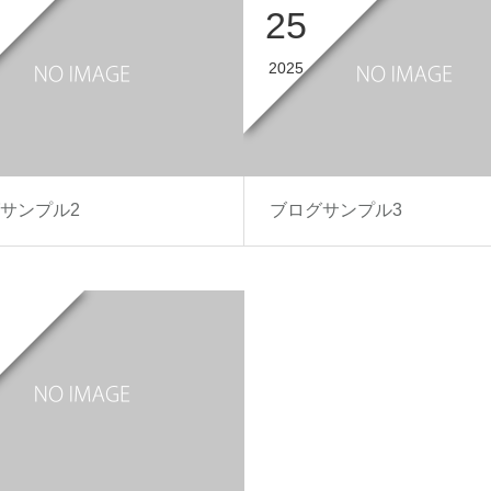
25
2025
サンプル2
ブログサンプル3