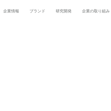
企業情報
ブランド
研究開発
企業の取り組み