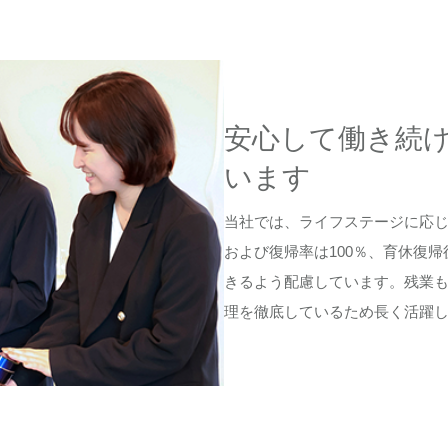
安心して働き続
います
当社では、ライフステージに応
および復帰率は100％、育休復
きるよう配慮しています。残業も
理を徹底しているため長く活躍